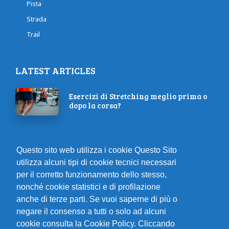
Pista
Strada
Trail
LATEST ARTICLES
Esercizi di Stretching meglio prima o
dopo la corsa?
Scopri la Magia della Maratona di
Questo sito web utilizza i cookie Questo Sito
Amsterdam 2023: 42K, 21K, 8K!
utilizza alcuni tipi di cookie tecnici necessari
per il corretto funzionamento dello stesso,
nonché cookie statistici e di profilazione
Conquistare la tua prima corsa: la
anche di terze parti. Se vuoi saperne di più o
guida completa
negare il consenso a tutti o solo ad alcuni
cookie consulta la Cookie Policy. Cliccando