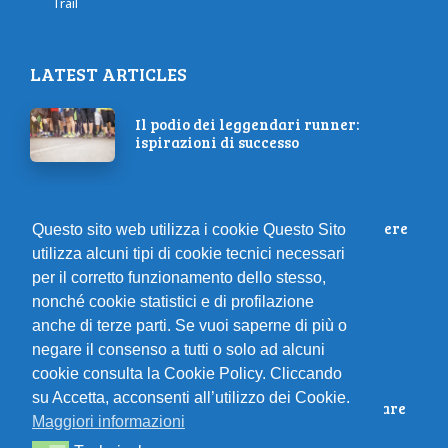
Trail
LATEST ARTICLES
Il podio dei leggendari runner:
ispirazioni di successo
Corri al Massimo! L’Outfit per Correre
Questo sito web utilizza i cookie Questo Sito
utilizza alcuni tipi di cookie tecnici necessari
per il corretto funzionamento dello stesso,
nonché cookie statistici e di profilazione
Estate: Scegli Intimo Funzionale e
anche di terze parti. Se vuoi saperne di più o
Protettivo!
negare il consenso a tutti o solo ad alcuni
cookie consulta la Cookie Policy. Cliccando
su Accetta, acconsenti all’utilizzo dei Cookie.
10 Consigli Essenziali per Migliorare
Maggiori informazioni
le Tue Prestazioni da Runner