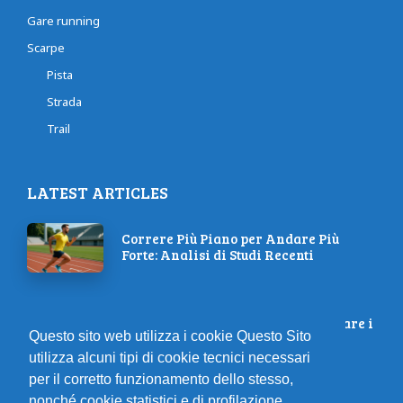
Gare running
Scarpe
Pista
Strada
Trail
LATEST ARTICLES
Correre Più Piano per Andare Più
Forte: Analisi di Studi Recenti
Allenamenti da provare per bruciare i
Questo sito web utilizza i cookie Questo Sito
grassi
utilizza alcuni tipi di cookie tecnici necessari
per il corretto funzionamento dello stesso,
nonché cookie statistici e di profilazione