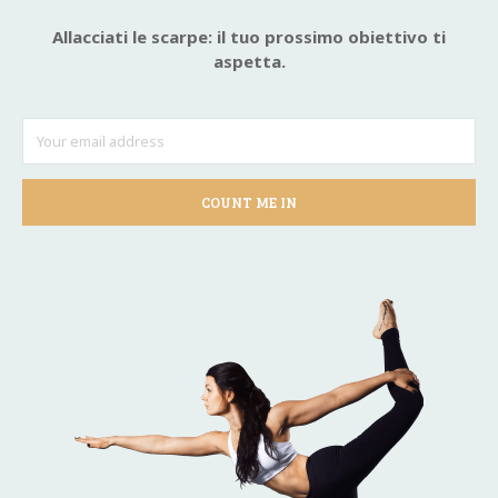
Allacciati le scarpe: il tuo prossimo obiettivo ti
aspetta.
COUNT ME IN