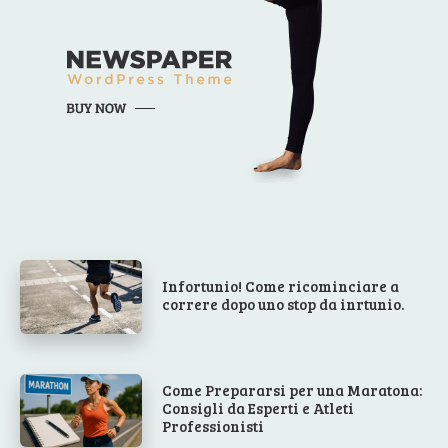
Infortunio! Come ricominciare a
correre dopo uno stop da inrtunio.
Come Prepararsi per una Maratona:
Consigli da Esperti e Atleti
Professionisti