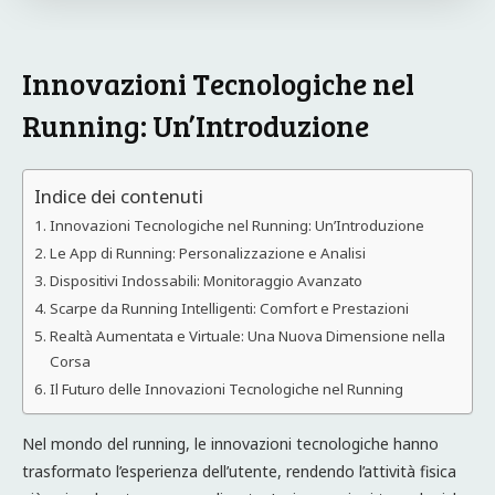
Innovazioni Tecnologiche nel
Running: Un’Introduzione
Indice dei contenuti
Innovazioni Tecnologiche nel Running: Un’Introduzione
Le App di Running: Personalizzazione e Analisi
Dispositivi Indossabili: Monitoraggio Avanzato
Scarpe da Running Intelligenti: Comfort e Prestazioni
Realtà Aumentata e Virtuale: Una Nuova Dimensione nella
Corsa
Il Futuro delle Innovazioni Tecnologiche nel Running
Nel mondo del running, le innovazioni tecnologiche hanno
trasformato l’esperienza dell’utente, rendendo l’attività fisica