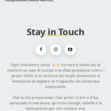
Stay in Touch
Ogni chilometro conta.
Correre è molto più di
mettersi un paio di scarpe: è la sfida quotidiana contro i
propri limiti, è la costanza nei lunghi domenicali, è
l'emozione di tagliare un traguardo che sembrava
impossibile.
Che tu stia preparando i tuoi primi 10 km o il tuo
personale in maratona, qui trovi consigli, tabelle e la
motivazione per non mollare mai.