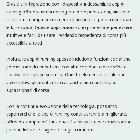
Grazie all’integrazione con i dispositivi indossabili, le app di
running offrono analisi dettagliate delle prestazioni, aiutando
gli utenti a comprendere meglio il proprio corpo e a migliorare
le loro abilità. Queste applicazioni sono progettate per essere
intuitive e facili da usare, rendendo l’esperienza di corsa più
accessibile a tutti.
Inoltre, le app di running spesso includono funzioni social che
permettono di connettersi con altri corridori, creare sfide e
condividere i propri successi. Questo elemento sociale non
solo motiva gli utenti, ma crea anche una comunità di
appassionati di corsa.
Con la continua evoluzione della tecnologia, possiamo
aspettarci che le app di running continueranno a migliorare,
offrendo sempre più funzionalità avanzate e personalizzazioni
per soddisfare le esigenze di ogni corridore.