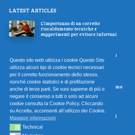
LATEST ARTICLES
L’importanza di un corretto
riscaldamento: tecniche e
suggerimenti per evitare infortuni
Come Allenare la Tecnica di Corsa
Senza Uscire di Casa
Questo sito web utilizza i cookie Questo Sito
utilizza alcuni tipi di cookie tecnici necessari
per il corretto funzionamento dello stesso,
RomaOstia 2025: un’edizione da
nonché cookie statistici e di profilazione
dimenticare per l’organizzazione, ma
anche di terze parti. Se vuoi saperne di più o
con grandi risultati sportivi
negare il consenso a tutti o solo ad alcuni
cookie consulta la Cookie Policy. Cliccando
L’allenamento esplosivo
su Accetta, acconsenti all’utilizzo dei Cookie.
L’addestramento dei mostri forza il
Maggiori informazioni
limite
Technical
Technical