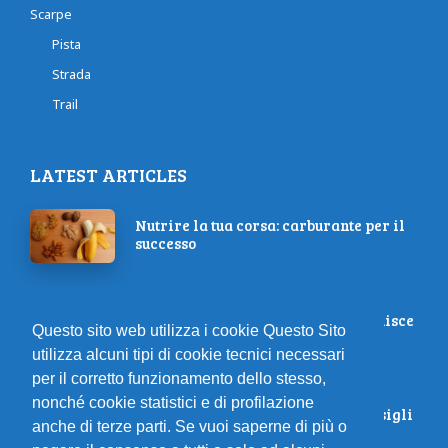
Scarpe
Pista
Strada
Trail
LATEST ARTICLES
Nutrire la tua corsa: carburante per il
successo
La Scienza del Riposo: Quanto Influisce
Questo sito web utilizza i cookie Questo Sito
sulla Performance Sportiva?
utilizza alcuni tipi di cookie tecnici necessari
per il corretto funzionamento dello stesso,
nonché cookie statistici e di profilazione
Vivi la tua maratona ideale: 4 consigli
anche di terze parti. Se vuoi saperne di più o
per organizzarla