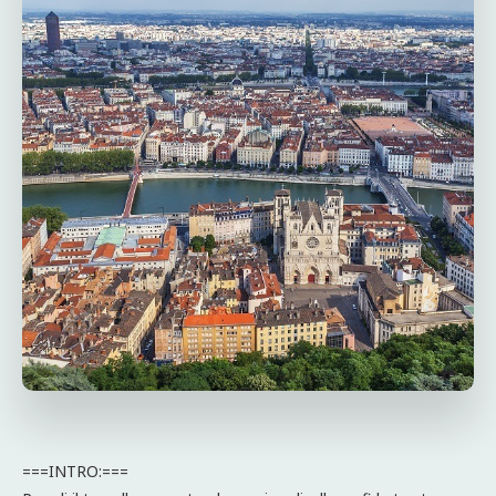
===INTRO:===