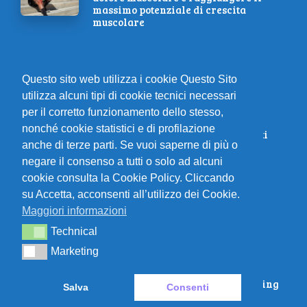
massimo potenziale di crescita
muscolare
Riprenditi in fretta: i 6 segreti per
Questo sito web utilizza i cookie Questo Sito
recuperare dopo la maratona
utilizza alcuni tipi di cookie tecnici necessari
per il corretto funzionamento dello stesso,
nonché cookie statistici e di profilazione
Fai questo allenamento di 10 minuti
anche di terze parti. Se vuoi saperne di più o
per addominali e gambe tonici
negare il consenso a tutti o solo ad alcuni
cookie consulta la Cookie Policy. Cliccando
su Accetta, acconsenti all’utilizzo dei Cookie.
Come migliorare la cadenza nella
corsa. 5 consigli utili.
Maggiori informazioni
Technical
Technical
Marketing
Marketing
Dal Trail del Centenario al K2
Valtellina: Il Fascino delle Gare
Storiche e le Nuove Sfide del Running
Salva
Consenti