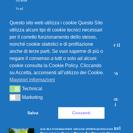
Trail
Questo sito web utilizza i cookie Questo Sito
LATEST ARTICLES
utilizza alcuni tipi di cookie tecnici necessari
per il corretto funzionamento dello stesso,
nonché cookie statistici e di profilazione
Nutrire la tua corsa: carburante per il
successo
anche di terze parti. Se vuoi saperne di più o
negare il consenso a tutti o solo ad alcuni
cookie consulta la Cookie Policy. Cliccando
su Accetta, acconsenti all’utilizzo dei Cookie.
La migliore attrezzatura da palestra
per costruire addominali e gambe
Maggiori informazioni
Technical
Technical
Marketing
Marketing
Tecnologia Indossabile per la Corsa:
Come Migliorare le Tue Prestazioni
con Gli Strumenti Giusti
Salva
Consenti
La Rivoluzione della Sostenibilità nel