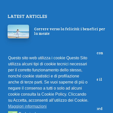
LATEST ARTICLES
Correre verso la felicità: i benefici per
la mente
Perdi peso facendo questi esercizi con
i manubri
Questo sito web utilizza i cookie Questo Sito
utilizza alcuni tipi di cookie tecnici necessari
per il corretto funzionamento dello stesso,
Allenamento estivo: strategie per
nonché cookie statistici e di profilazione
mantenere la velocità e combattere il
anche di terze parti. Se vuoi saperne di più o
caldo
negare il consenso a tutti o solo ad alcuni
cookie consulta la Cookie Policy. Cliccando
Il futuro del gut training: come
su Accetta, acconsenti all’utilizzo dei Cookie.
migliorare la tolleranza ai
Maggiori informazioni
carboidrati per prestazioni da record