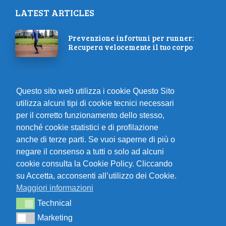
LATEST ARTICLES
Prevenzione infortuni per runner:
Recupera velocemente il tuo corpo
Corri al Mattino: La Giusta
Questo sito web utilizza i cookie Questo Sito
Motivazione con il Giusto Look!
utilizza alcuni tipi di cookie tecnici necessari
per il corretto funzionamento dello stesso,
nonché cookie statistici e di profilazione
Come correre per dimagrire, 5
anche di terze parti. Se vuoi saperne di più o
consigli utili
negare il consenso a tutti o solo ad alcuni
cookie consulta la Cookie Policy. Cliccando
su Accetta, acconsenti all’utilizzo dei Cookie.
Aumenta le tue spalle e diventa più
Maggiori informazioni
forte con gli esercizi di press
Technical
Technical
Marketing
Marketing