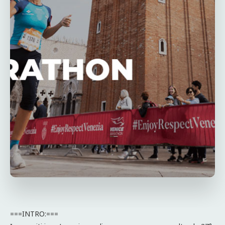
===INTRO:===