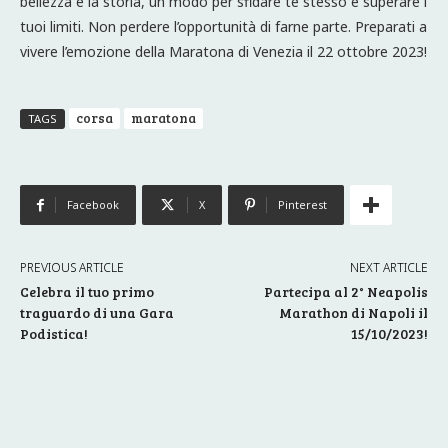
bellezza e la storia, un modo per sfidare te stesso e superare i
tuoi limiti. Non perdere l’opportunità di farne parte. Preparati a
vivere l’emozione della Maratona di Venezia il 22 ottobre 2023!
corsa
maratona
TAGS
Facebook
X
Pinterest
PREVIOUS ARTICLE
NEXT ARTICLE
Celebra il tuo primo
Partecipa al 2° Neapolis
traguardo di una Gara
Marathon di Napoli il
Podistica!
15/10/2023!