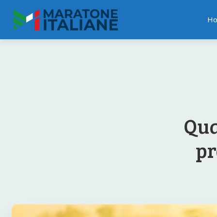
H
Qua
pr