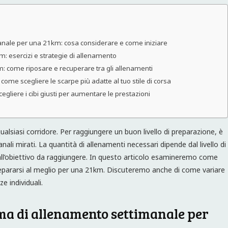
nale per una 21km: cosa considerare e come iniziare
: esercizi e strategie di allenamento
: come riposare e recuperare tra gli allenamenti
ome scegliere le scarpe più adatte al tuo stile di corsa
liere i cibi giusti per aumentare le prestazioni
lsiasi corridore. Per raggiungere un buon livello di preparazione, è
li mirati. La quantità di allenamenti necessari dipende dal livello di
all’obiettivo da raggiungere. In questo articolo esamineremo come
epararsi al meglio per una 21km. Discuteremo anche di come variare
e individuali.
a di allenamento settimanale per