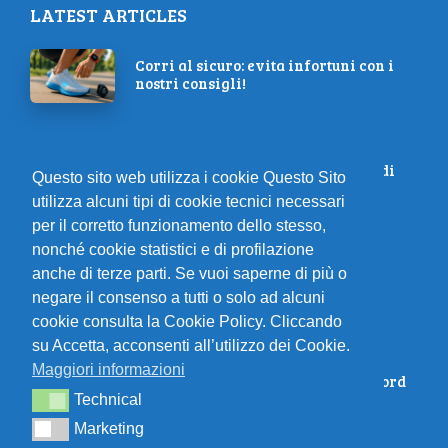
LATEST ARTICLES
Corri al sicuro: evita infortuni con i
nostri consigli!
Guida Completa alla Preparazione
Mezza Maratona: Consigli e Piani di
Questo sito web utilizza i cookie Questo Sito
Allenamento
utilizza alcuni tipi di cookie tecnici necessari
per il corretto funzionamento dello stesso,
nonché cookie statistici e di profilazione
Corri con armonia: migliorare la
anche di terze parti. Se vuoi saperne di più o
cadenza
negare il consenso a tutti o solo ad alcuni
cookie consulta la Cookie Policy. Cliccando
Il futuro del gut training: come
su Accetta, acconsenti all’utilizzo dei Cookie.
migliorare la tolleranza ai
Maggiori informazioni
carboidrati per prestazioni da record
Technical
Technical
Marketing
Marketing