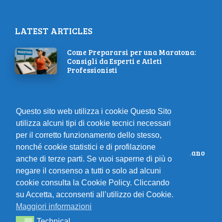
LATEST ARTICLES
Come Prepararsi per una Maratona:
Consigli da Esperti e Atleti
Professionisti
Come Aumentare la Velocità:
Allenamenti e Suggerimenti per
Questo sito web utilizza i cookie Questo Sito
Diventare Più Veloce
utilizza alcuni tipi di cookie tecnici necessari
per il corretto funzionamento dello stesso,
nonché cookie statistici e di profilazione
Partecipa alla Corsa di Montepulciano
anche di terze parti. Se vuoi saperne di più o
il 01/10/2023: Sfida Te Stesso!
negare il consenso a tutti o solo ad alcuni
cookie consulta la Cookie Policy. Cliccando
su Accetta, acconsenti all’utilizzo dei Cookie.
Il podio dei leggendari runner:
Maggiori informazioni
ispirazioni di successo
Technical
Technical