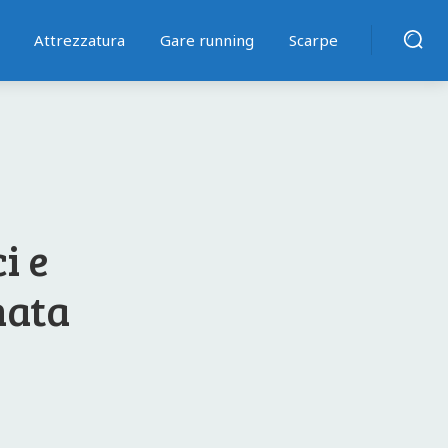
Attrezzatura
Gare running
Scarpe
i e
nata