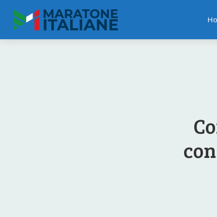
H
Co
con