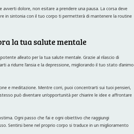
o se avverti dolore, non esitare a prendere una pausa. La corsa deve
ere in sintonia con il tuo corpo ti permetterà di mantenere la routine
ora la tua salute mentale
potente alleato per la tua salute mentale. Grazie al rilascio di
rti a ridurre l’ansia e la depressione, migliorando il tuo stato d’animo
ione e meditazione. Mentre corri, puoi concentrarti sui tuoi pensieri,
tesso può diventare un’opportunità per chiarire le idee e affrontare
stima. Ogni passo che fai e ogni obiettivo che raggiungi
sso. Sentirsi bene nel proprio corpo si traduce in un miglioramento