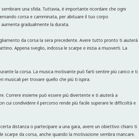
uò sembrare una sfida. Tuttavia, è importante ricordare che ogni
alternando corsa e camminata, per abituare il tuo corpo
o e aumenta gradualmente la durata.
bbigliamento da corsa la sera precedente. Avere tutto pronto ti aiuterà
 mattino. Appena sveglio, indossa le scarpe e inizia a muoverti. La
urante la corsa. La musica motivante può farti sentire più carico e ti
 musicali per trovare quello che più ti ispira.
are. Correre insieme può essere più divertente e ti aiuterà a
 cui condividere il percorso rende più facile superare le difficoltà e
una certa distanza o partecipare a una gara, avere un obiettivo chiaro ti
are le scarpe da corsa, anche quando la motivazione sembra mancare.