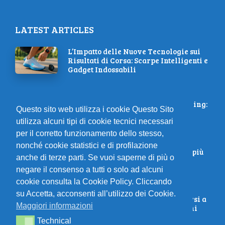
LATEST ARTICLES
L’Impatto delle Nuove Tecnologie sui
Risultati di Corsa: Scarpe Intelligenti e
Gadget Indossabili
L’ascesa delle donne nel trail running:
Questo sito web utilizza i cookie Questo Sito
storie di successo e ispirazione
utilizza alcuni tipi di cookie tecnici necessari
per il corretto funzionamento dello stesso,
nonché cookie statistici e di profilazione
Regole nutrizionali per diventare più
anche di terze parti. Se vuoi saperne di più o
forti e costruire muscoli
negare il consenso a tutti o solo ad alcuni
cookie consulta la Cookie Policy. Cliccando
su Accetta, acconsenti all’utilizzo dei Cookie.
Le Migliori Strategie per Prepararsi a
Maggiori informazioni
una Skyrace: Consigli dai Campioni
Technical
Technical