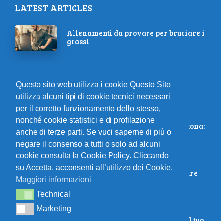
LATEST ARTICLES
Allenamenti da provare per bruciare i
grassi
Vinci la maratona: supera ogni
Questo sito web utilizza i cookie Questo Sito
ostacolo!
utilizza alcuni tipi di cookie tecnici necessari
per il corretto funzionamento dello stesso,
nonché cookie statistici e di profilazione
Energia pura per vincere la maratona:
anche di terze parti. Se vuoi saperne di più o
colazione vincente!
negare il consenso a tutti o solo ad alcuni
cookie consulta la Cookie Policy. Cliccando
su Accetta, acconsenti all’utilizzo dei Cookie.
10 sport estivi che aiutano a bruciare
Maggiori informazioni
calorie
Technical
Technical
Marketing
Marketing
Primavera in corsa: rinvigorisci il tuo