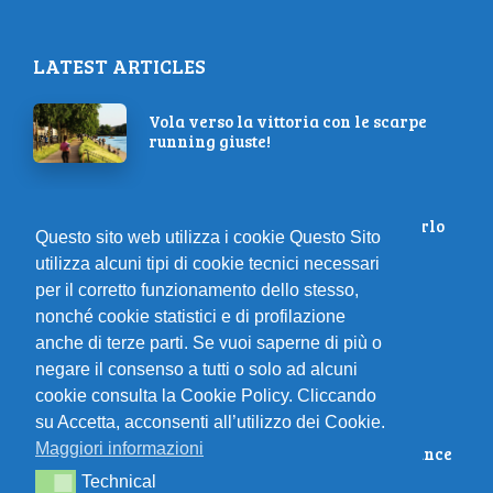
LATEST ARTICLES
Vola verso la vittoria con le scarpe
running giuste!
Correre d’Estate: Perché e Come Farlo
Questo sito web utilizza i cookie Questo Sito
al Meglio
utilizza alcuni tipi di cookie tecnici necessari
per il corretto funzionamento dello stesso,
nonché cookie statistici e di profilazione
15 pasti perfetti per la tua dieta
anche di terze parti. Se vuoi saperne di più o
dimagrante
negare il consenso a tutti o solo ad alcuni
cookie consulta la Cookie Policy. Cliccando
su Accetta, acconsenti all’utilizzo dei Cookie.
Dal Trail alla Maratona: Come le
Maggiori informazioni
Scarpe Influiscono sulla Performance
Technical
Technical