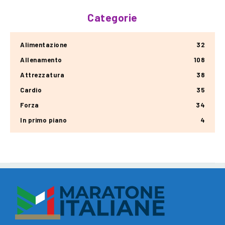
Categorie
Alimentazione
32
Allenamento
108
Attrezzatura
38
Cardio
35
Forza
34
In primo piano
4