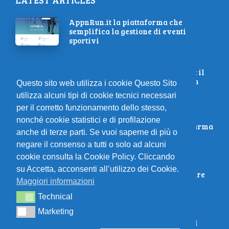
LATEST ARTICLES
AppnRun.it la piattaforma che
semplifica la gestione di eventi
sportivi
Maratona e preparazione mentale: il
mindset vincente per affrontare la
Questo sito web utilizza i cookie Questo Sito
sfida
utilizza alcuni tipi di cookie tecnici necessari
per il corretto funzionamento dello stesso,
nonché cookie statistici e di profilazione
Unisciti alla Sfida: Maratona di Parma
anche di terze parti. Se vuoi saperne di più o
15/10/2023 – Corri ad Iscriverti!
negare il consenso a tutti o solo ad alcuni
cookie consulta la Cookie Policy. Cliccando
su Accetta, acconsenti all’utilizzo dei Cookie.
10 sport estivi che aiutano a bruciare
Maggiori informazioni
calorie
Technical
Technical
Marketing
Marketing
10 regole essenziali per aiutarti ad