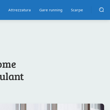
Attrezzatura
Gare running
Scarpe
come
oulant