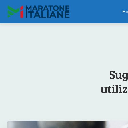
H
Sug
utili