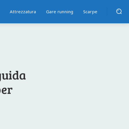
Attrezzatura
Gare running
Scarpe
 guida
per