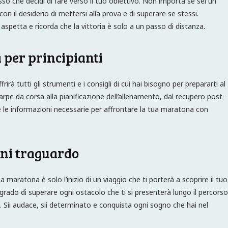
asso che decidi di fare verso il tuo obiettivo. Non importa se sei un
on il desiderio di mettersi alla prova e di superare se stessi.
aspetta e ricorda che la vittoria è solo a un passo di distanza.
 per principianti
rirà tutti gli strumenti e i consigli di cui hai bisogno per prepararti al
carpe da corsa alla pianificazione dell’allenamento, dal recupero post-
te le informazioni necessarie per affrontare la tua maratona con
gni traguardo
maratona è solo l’inizio di un viaggio che ti porterà a scoprire il tuo
grado di superare ogni ostacolo che ti si presenterà lungo il percorso
. Sii audace, sii determinato e conquista ogni sogno che hai nel