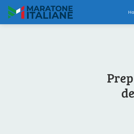
H
Prepa
de