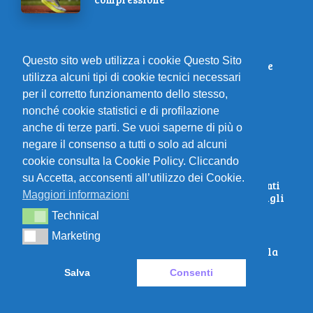
Il Futuro delle Corse Notturne:
Questo sito web utilizza i cookie Questo Sito
Sicurezza, Innovazione e Benessere
utilizza alcuni tipi di cookie tecnici necessari
per il corretto funzionamento dello stesso,
nonché cookie statistici e di profilazione
Correre Più Piano per Andare Più
anche di terze parti. Se vuoi saperne di più o
Forte: Analisi di Studi Recenti
negare il consenso a tutti o solo ad alcuni
cookie consulta la Cookie Policy. Cliccando
su Accetta, acconsenti all’utilizzo dei Cookie.
Come Prepararsi per i Grandi Eventi
Maggiori informazioni
di Trail Running: Strategie e Consigli
Technical
Technical
Marketing
Marketing
Correre al meglio: integra sali nella
tua maratona!
Salva
Consenti