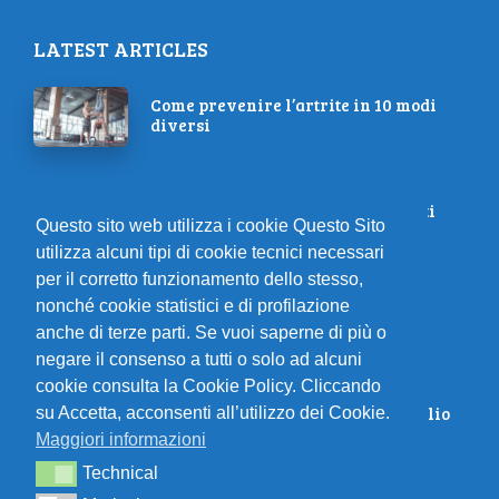
LATEST ARTICLES
Come prevenire l’artrite in 10 modi
diversi
Fai questo allenamento di 10 minuti
Questo sito web utilizza i cookie Questo Sito
per addominali e gambe tonici
utilizza alcuni tipi di cookie tecnici necessari
per il corretto funzionamento dello stesso,
nonché cookie statistici e di profilazione
Rialzati e riparti: consigli per il
anche di terze parti. Se vuoi saperne di più o
runner dopo un infortunio
negare il consenso a tutti o solo ad alcuni
cookie consulta la Cookie Policy. Cliccando
Dalla strada alla pista: dove è meglio
su Accetta, acconsenti all’utilizzo dei Cookie.
allenarsi per migliorare le
Maggiori informazioni
prestazioni?
Technical
Technical