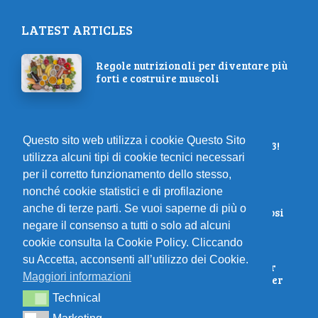
LATEST ARTICLES
Regole nutrizionali per diventare più
forti e costruire muscoli
Partecipa alla 12° Maratona
Questo sito web utilizza i cookie Questo Sito
Alzheimer a Cesenatico 10/09/2023!
utilizza alcuni tipi di cookie tecnici necessari
per il corretto funzionamento dello stesso,
nonché cookie statistici e di profilazione
La mia avventura con la corsa: 5
anche di terze parti. Se vuoi saperne di più o
consigli per dimagrire divertendosi
negare il consenso a tutti o solo ad alcuni
cookie consulta la Cookie Policy. Cliccando
su Accetta, acconsenti all’utilizzo dei Cookie.
Vola come un fulmine: 4 segreti per
Maggiori informazioni
migliorare la tua velocità da runner
Technical
Technical