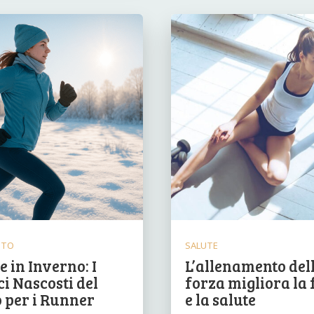
NTO
SALUTE
 in Inverno: I
L’allenamento del
i Nascosti del
forza migliora la 
 per i Runner
e la salute