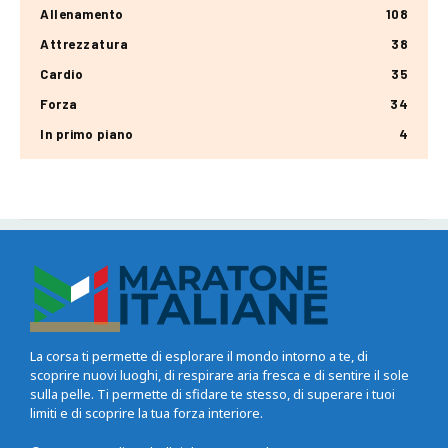
Allenamento
108
Attrezzatura
38
Cardio
35
Forza
34
In primo piano
4
La corsa ti permette di esplorare il mondo intorno a te, di
scoprire nuovi luoghi, di respirare aria fresca e di sentire il sole
sulla pelle. Ti permette di sfidare te stesso, di superare i tuoi
limiti e di scoprire la tua forza interiore.