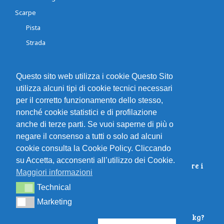
Scarpe
Pista
Strada
Trail
Questo sito web utilizza i cookie Questo Sito
utilizza alcuni tipi di cookie tecnici necessari
LATEST ARTICLES
per il corretto funzionamento dello stesso,
nonché cookie statistici e di profilazione
Preparazione Mentale per la
anche di terze parti. Se vuoi saperne di più o
Maratona: Strategie e Consigli
negare il consenso a tutti o solo ad alcuni
cookie consulta la Cookie Policy. Cliccando
su Accetta, acconsenti all’utilizzo dei Cookie.
Correre in compagnia ti fa superare i
Maggiori informazioni
tuoi limiti.
Technical
Technical
Marketing
Marketing
Quanto devo correre per perdere 5 kg?