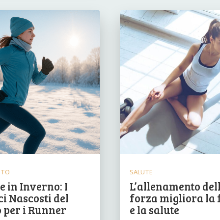
NTO
SALUTE
 in Inverno: I
L’allenamento del
i Nascosti del
forza migliora la 
 per i Runner
e la salute