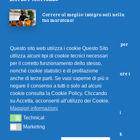
Correre al meglio: integra sali nella
tua maratona!
Scopri il potere del cross-training per
Questo sito web utilizza i cookie Questo Sito
correre come mai prima d’ora!
utilizza alcuni tipi di cookie tecnici necessari
per il corretto funzionamento dello stesso,
nonché cookie statistici e di profilazione
Gli esercizi definitivi per migliorare i
anche di terze parti. Se vuoi saperne di più o
muscoli della schiena
negare il consenso a tutti o solo ad alcuni
cookie consulta la Cookie Policy. Cliccando
L’importanza di un corretto
su Accetta, acconsenti all’utilizzo dei Cookie.
riscaldamento: tecniche e
Maggiori informazioni
suggerimenti per evitare infortuni
Technical
Technical
Marketing
Marketing
Partecipa al Maratona di New York
2023 il 05 Novembre! Corri 42K!