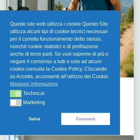
Questo sito web utilizza i cookie Questo Sito
utilizza alcuni tipi di cookie tecnici necessari
per il corretto funzionamento dello stesso,
nonché cookie statistici e di profilazione
anche di terze parti. Se vuoi saperne di più o
negare il consenso a tutti o solo ad alcuni
cookie consulta la Cookie Policy. Cliccando
su Accetta, acconsenti all’utilizzo dei Cookie.
Maggiori informazioni
FORZA
Technical
Technical
I benefici del cross training: come
Marketing
Marketing
integrare il trekking nel tuo
programma di allenamento
Salva
Consenti