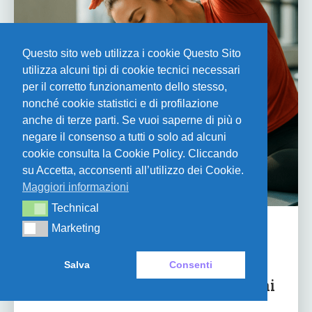
Questo sito web utilizza i cookie Questo Sito
utilizza alcuni tipi di cookie tecnici necessari
per il corretto funzionamento dello stesso,
nonché cookie statistici e di profilazione
anche di terze parti. Se vuoi saperne di più o
negare il consenso a tutti o solo ad alcuni
cookie consulta la Cookie Policy. Cliccando
su Accetta, acconsenti all’utilizzo dei Cookie.
Maggiori informazioni
Technical
Technical
Marketing
Marketing
NEWS
L’importanza di un corretto
riscaldamento: tecniche e
Salva
Consenti
suggerimenti per evitare infortuni