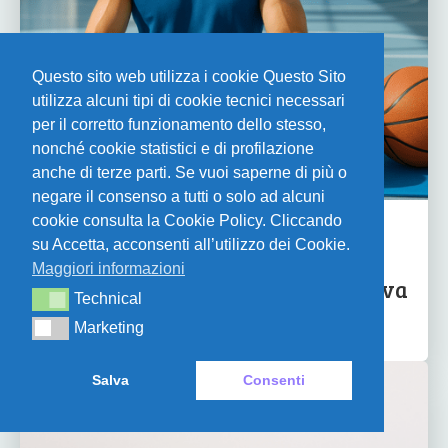
Questo sito web utilizza i cookie Questo Sito
utilizza alcuni tipi di cookie tecnici necessari
per il corretto funzionamento dello stesso,
nonché cookie statistici e di profilazione
anche di terze parti. Se vuoi saperne di più o
negare il consenso a tutti o solo ad alcuni
cookie consulta la Cookie Policy. Cliccando
NEWS
su Accetta, acconsenti all’utilizzo dei Cookie.
Come la meditazione può
Maggiori informazioni
migliorare la performance sportiva
Technical
Technical
Marketing
Marketing
Salva
Consenti