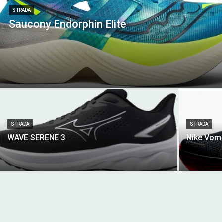
STRADA
Saucony Endorphin Elite
STRADA
STRADA
WAVE SERENE 3
Nike Vom